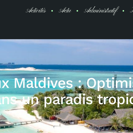
Activités
Actu
Administratif
H
x Maldives : Optimi
ns un paradis tropi