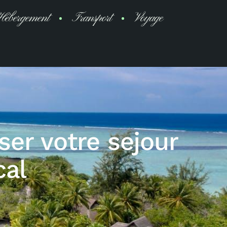
ébergement
Transport
Voyage
ser votre sejour
cal